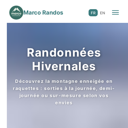
Marco Randos
☀️ 3 saisons
FR
EN
Randonnées
Hivernales
Découvrez la montagne enneigée en
raquettes : sorties à la journée, demi-
journée ou sur-mesure selon vos
envies