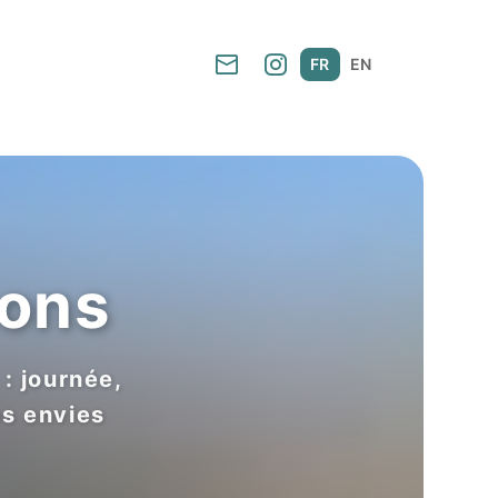
FR
EN
sons
: journée,
s envies