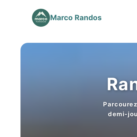
Marco Randos
Ran
Parcourez
demi-jo