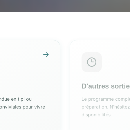
D'autres sortie
ndue en tipi ou
Le programme complet
onviviales pour vivre
préparation. N'hésite
disponibilités.