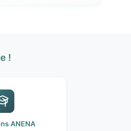
e !
ons ANENA